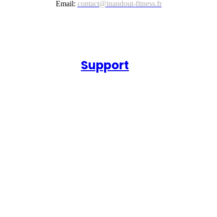
Email:
contact@inandout-fitness.fr
Support