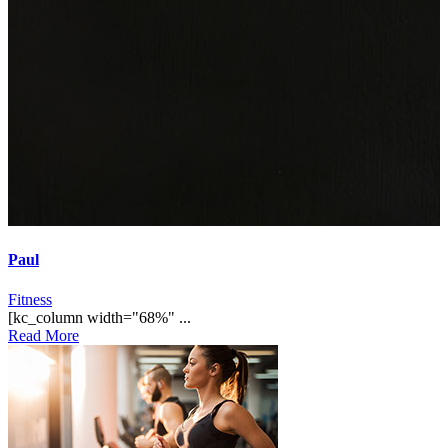
Paul
Fitness
[kc_column width="68%" ...
Read More