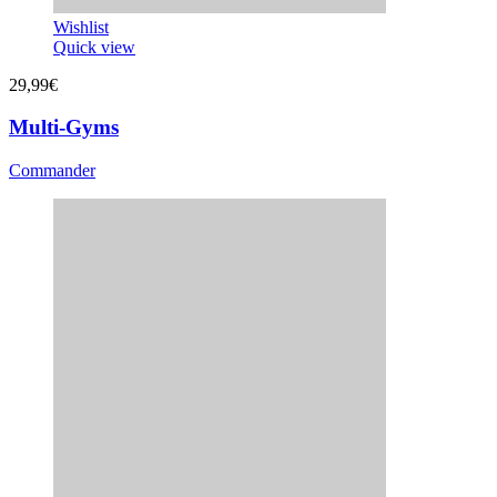
Wishlist
Quick view
29,99
€
Multi-Gyms
Commander