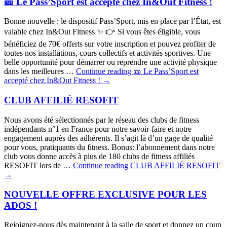
🎫 Le Pass’Sport est accepté chez In&Out Fitness !
Bonne nouvelle : le dispositif Pass’Sport, mis en place par l’État, est
valable chez In&Out Fitness ✨ 👉 Si vous êtes éligible, vous
bénéficiez de 70€ offerts sur votre inscription et pouvez profiter de
toutes nos installations, cours collectifs et activités sportives. Une
belle opportunité pour démarrer ou reprendre une activité physique
dans les meilleures …
Continue reading
🎫 Le Pass’Sport est
accepté chez In&Out Fitness !
→
CLUB AFFILIÉ RESOFIT
Nous avons été sélectionnés par le réseau des clubs de fitness
indépendants n°1 en France pour notre savoir-faire et notre
engagement auprès des adhérents. Il s’agit là d’un gage de qualité
pour vous, pratiquants du fitness. Bonus: l’abonnement dans notre
club vous donne accès à plus de 180 clubs de fitness affiliés
RESOFIT lors de …
Continue reading
CLUB AFFILIÉ RESOFIT
→
NOUVELLE OFFRE EXCLUSIVE POUR LES
ADOS !
Rejoignez-nous dès maintenant à la salle de sport et donnez un coup