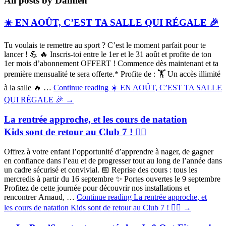
All posts by Damien
☀️ EN AOÛT, C’EST TA SALLE QUI RÉGALE 🎉
Tu voulais te remettre au sport ? C’est le moment parfait pour te
lancer ! 💪 🔥 Inscris-toi entre le 1er et le 31 août et profite de ton
1er mois d’abonnement OFFERT ! Commence dès maintenant et ta
première mensualité te sera offerte.* Profite de : 🏋️ Un accès illimité
à la salle 🔥 …
Continue reading
☀️ EN AOÛT, C’EST TA SALLE
QUI RÉGALE 🎉
→
La rentrée approche, et les cours de natation
Kids sont de retour au Club 7 ! 🏊‍♀️
Offrez à votre enfant l’opportunité d’apprendre à nager, de gagner
en confiance dans l’eau et de progresser tout au long de l’année dans
un cadre sécurisé et convivial. 📅 Reprise des cours : tous les
mercredis à partir du 16 septembre ✨ Portes ouvertes le 9 septembre
Profitez de cette journée pour découvrir nos installations et
rencontrer Arnaud, …
Continue reading
La rentrée approche, et
les cours de natation Kids sont de retour au Club 7 ! 🏊‍♀️
→