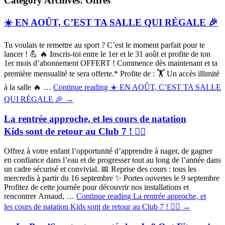
Category Archives: Offres
☀️ EN AOÛT, C’EST TA SALLE QUI RÉGALE 🎉
Tu voulais te remettre au sport ? C’est le moment parfait pour te
lancer ! 💪 🔥 Inscris-toi entre le 1er et le 31 août et profite de ton
1er mois d’abonnement OFFERT ! Commence dès maintenant et ta
première mensualité te sera offerte.* Profite de : 🏋️ Un accès illimité
à la salle 🔥 …
Continue reading
☀️ EN AOÛT, C’EST TA SALLE
QUI RÉGALE 🎉
→
La rentrée approche, et les cours de natation
Kids sont de retour au Club 7 ! 🏊‍♀️
Offrez à votre enfant l’opportunité d’apprendre à nager, de gagner
en confiance dans l’eau et de progresser tout au long de l’année dans
un cadre sécurisé et convivial. 📅 Reprise des cours : tous les
mercredis à partir du 16 septembre ✨ Portes ouvertes le 9 septembre
Profitez de cette journée pour découvrir nos installations et
rencontrer Arnaud, …
Continue reading
La rentrée approche, et
les cours de natation Kids sont de retour au Club 7 ! 🏊‍♀️
→